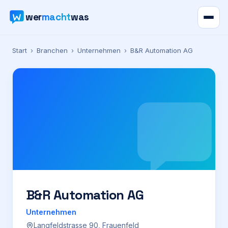
wer
macht
was
Verzeichnis
Start
›
Branchen
›
Unternehmen
›
B&R Automation AG
Karte
News
Ratgeber
Werbung
Preise
B&R Automation AG
Unternehmen
Für Firmen
Langfeldstrasse 90, Frauenfeld