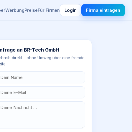
ber
Werbung
Preise
Für Firmen
Login
Firma eintragen
nfrage an
BR-Tech GmbH
chreib direkt – ohne Umweg über eine fremde
ite.