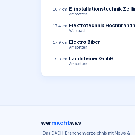
E-installationstechnik Zeil
16.7 km
Amstetten
Elektrotechnik Hochbrandn
17.4 km
Weistrach
Elektro Biber
17.9 km
Amstetten
Landsteiner GmbH
19.3 km
Amstetten
wer
macht
was
Das DACH-Branchenverzeichnis mit News &