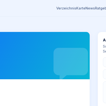
Verzeichnis
Karte
News
Ratge
A
S
Se