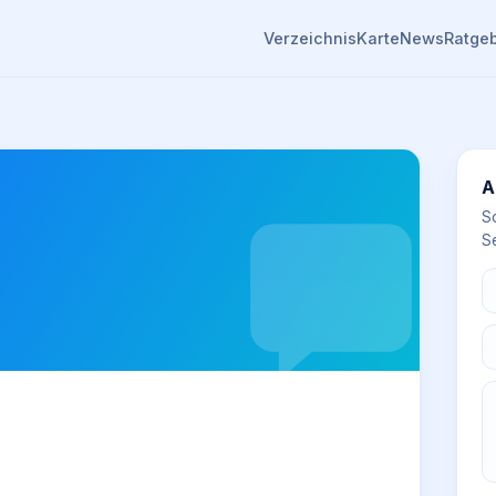
Verzeichnis
Karte
News
Ratge
A
S
Se