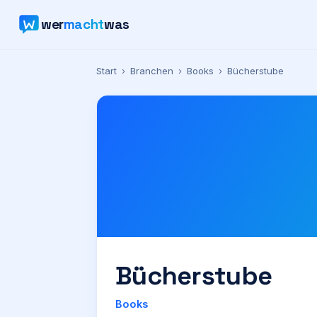
wer
macht
was
Start
›
Branchen
›
Books
›
Bücherstube
Bücherstube
Books