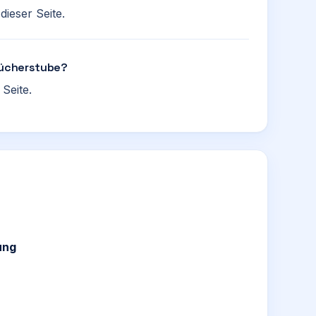
ieser Seite.
 Bücherstube?
Seite.
ung