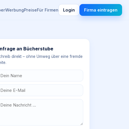
ber
Werbung
Preise
Für Firmen
Login
Firma eintragen
nfrage an
Bücherstube
chreib direkt – ohne Umweg über eine fremde
ite.