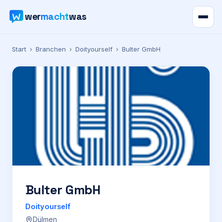
wer
macht
was
Verzeichnis
Start
›
Branchen
›
Doityourself
›
Bulter GmbH
Karte
News
Ratgeber
Werbung
Preise
Bulter GmbH
Doityourself
Für Firmen
Dülmen