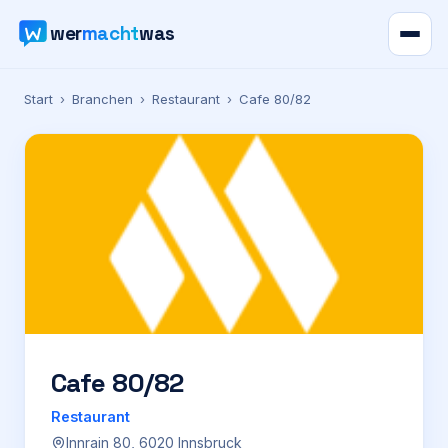
wer
macht
was
Verzeichnis
Start
›
Branchen
›
Restaurant
›
Cafe 80/82
Karte
News
Ratgeber
Werbung
Preise
Cafe 80/82
Restaurant
Für Firmen
Innrain 80, 6020 Innsbruck