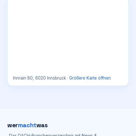
Innrain 80, 6020 Innsbruck
·
Größere Karte öffnen
wer
macht
was
Das DACH-Branchenverzeichnis mit News &