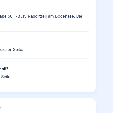
traße 50, 78315 Radolfzell am Bodensee. Die
ieser Seite.
ecil?
Seite.
e