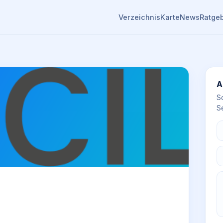
Verzeichnis
Karte
News
Ratge
A
S
Se