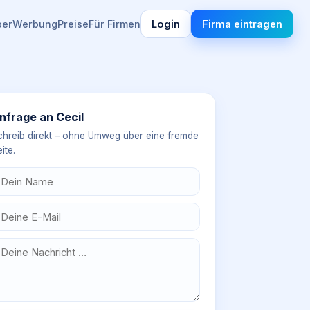
ber
Werbung
Preise
Für Firmen
Login
Firma eintragen
nfrage an
Cecil
chreib direkt – ohne Umweg über eine fremde
ite.