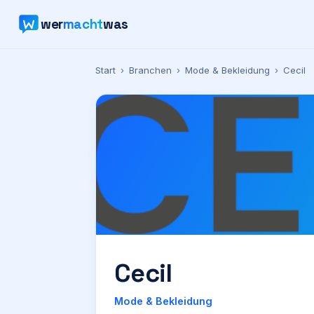
wer
macht
was
Start
›
Branchen
›
Mode & Bekleidung
›
Cecil
Cecil
Mode & Bekleidung