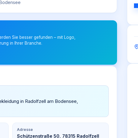
m Bodensee
erden Sie besser gefunden – mit Logo,
rung in Ihrer Branche.
Bekleidung in Radolfzell am Bodensee,
Adresse
Schützenstraße 50, 78315 Radolfzell