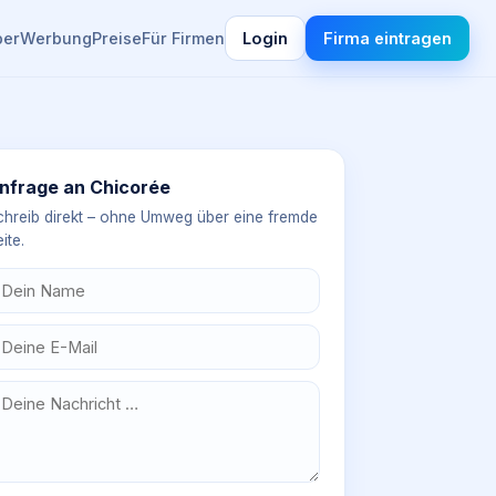
ber
Werbung
Preise
Für Firmen
Login
Firma eintragen
nfrage an
Chicorée
chreib direkt – ohne Umweg über eine fremde
ite.