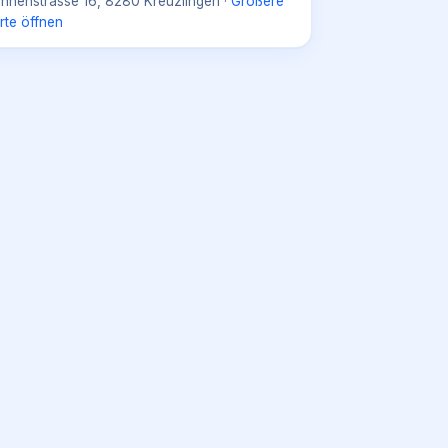
nnenstrasse 16, 8280 Kreuzlingen
·
Größere
rte öffnen