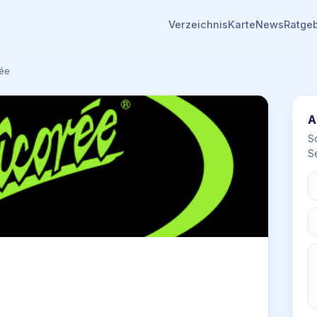
Verzeichnis
Karte
News
Ratge
ée
A
S
Se