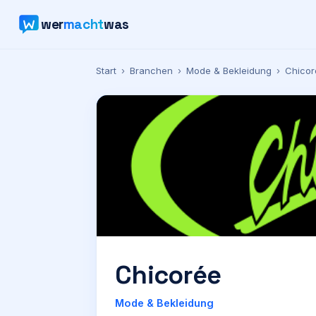
wer
macht
was
Start
›
Branchen
›
Mode & Bekleidung
›
Chicor
Chicorée
Mode & Bekleidung