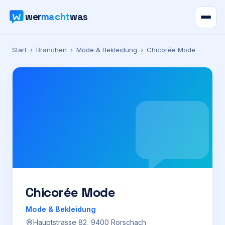
wer
macht
was
Verzeichnis
Start
›
Branchen
›
Mode & Bekleidung
›
Chicorée Mode
Karte
News
Ratgeber
Werbung
Preise
Chicorée Mode
Mode & Bekleidung
Für Firmen
Hauptstrasse 82, 9400 Rorschach