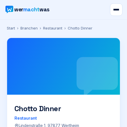
wer
macht
was
Verzeichnis
Start
›
Branchen
›
Restaurant
›
Chotto Dinner
Karte
News
Ratgeber
Werbung
Preise
Chotto Dinner
Restaurant
Für Firmen
Lindenstraße 1, 97877 Wertheim