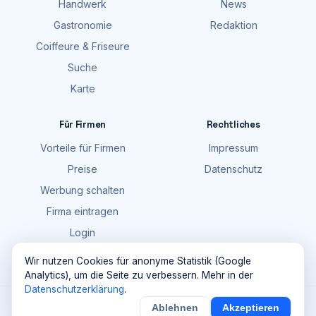
Handwerk
News
Gastronomie
Redaktion
Coiffeure & Friseure
Suche
Karte
Für Firmen
Rechtliches
Vorteile für Firmen
Impressum
Preise
Datenschutz
Werbung schalten
Firma eintragen
Login
FAQ
Wir nutzen Cookies für anonyme Statistik (Google
Analytics), um die Seite zu verbessern. Mehr in der
Datenschutzerklärung
.
©
2026
Maik Möhring Media · Ermatingen
Ablehnen
Akzeptieren
×
Noch
9
von
100
Sichern
Details