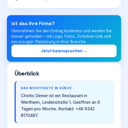
Login
Ist das Ihre Firma?
Übernehmen Sie den Eintrag kostenlos und werden Sie
Firma eintragen
besser gefunden – mit Logo, Fotos, Dofollow-Link und
bevorzugter Platzierung in Ihrer Branche.
Jetzt beanspruchen →
Überblick
DAS WICHTIGSTE IN KÜRZE
Chotto Dinner ist ein Restaurant in
Wertheim, Lindenstraße 1. Geöffnet an 6
Tagen pro Woche. Kontakt: +49 9342
8170487.