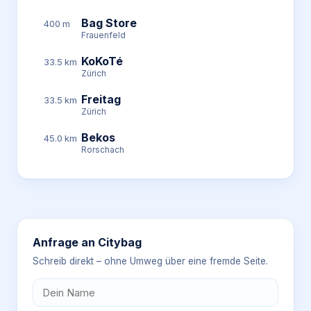
Bag Store
400 m
Frauenfeld
KoKoTé
33.5 km
Zürich
Freitag
33.5 km
Zürich
Bekos
45.0 km
Rorschach
Anfrage an
Citybag
Schreib direkt – ohne Umweg über eine fremde Seite.