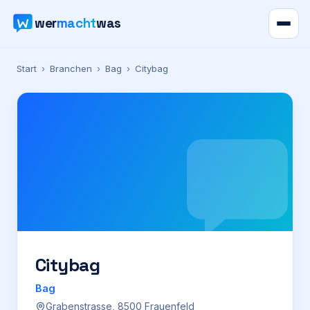
wer
macht
was
Verzeichnis
Start
›
Branchen
›
Bag
›
Citybag
Karte
News
Ratgeber
Werbung
Preise
Citybag
Bag
Für Firmen
Grabenstrasse, 8500 Frauenfeld