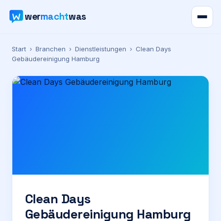
wer
macht
was
Verzeichnis
Start
›
Branchen
›
Dienstleistungen
›
Clean Days
Gebäudereinigung Hamburg
Karte
News
Ratgeber
Werbung
Preise
Clean Days
Gebäudereinigung Hamburg
Für Firmen