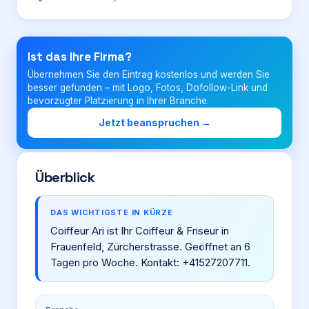
Login
Ist das Ihre Firma?
Übernehmen Sie den Eintrag kostenlos und werden Sie
Firma eintragen
besser gefunden – mit Logo, Fotos, Dofollow-Link und
bevorzugter Platzierung in Ihrer Branche.
Jetzt beanspruchen →
Überblick
DAS WICHTIGSTE IN KÜRZE
Coiffeur Ari ist Ihr Coiffeur & Friseur in
Frauenfeld, Zürcherstrasse. Geöffnet an 6
Tagen pro Woche. Kontakt: +41527207711.