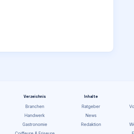
Verzeichnis
Inhalte
Branchen
Ratgeber
Vo
Handwerk
News
Gastronomie
Redaktion
We
Coiffeure & Friseure
F