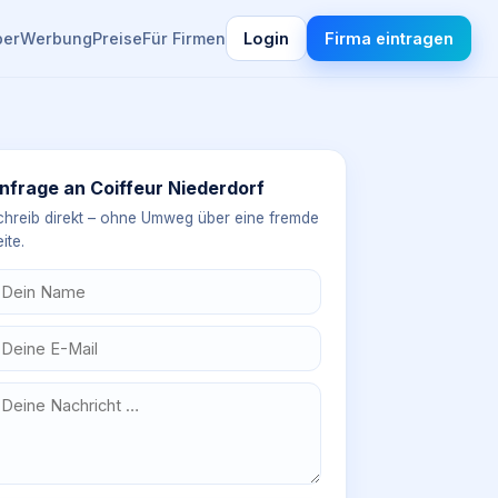
ber
Werbung
Preise
Für Firmen
Login
Firma eintragen
nfrage an
Coiffeur Niederdorf
chreib direkt – ohne Umweg über eine fremde
ite.