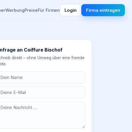
ber
Werbung
Preise
Für Firmen
Login
Firma eintragen
nfrage an
Coiffure Bischof
chreib direkt – ohne Umweg über eine fremde
ite.