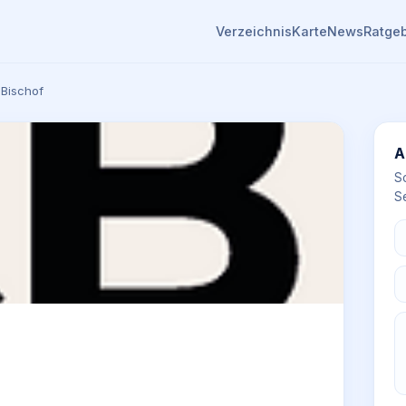
Verzeichnis
Karte
News
Ratge
 Bischof
A
S
Se