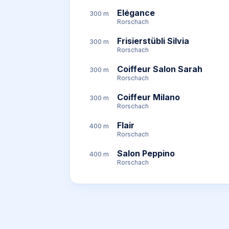
Elégance
300 m
Rorschach
Frisierstübli Silvia
300 m
Rorschach
Coiffeur Salon Sarah
300 m
Rorschach
Coiffeur Milano
300 m
Rorschach
Flair
400 m
Rorschach
Salon Peppino
400 m
Rorschach