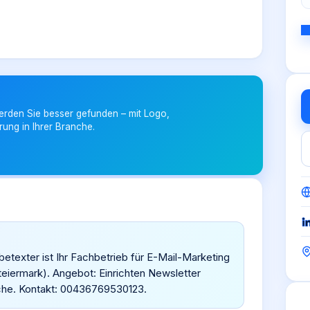
erden Sie besser gefunden – mit Logo,
rung in Ihrer Branche.
exter ist Ihr Fachbetrieb für E-Mail-Marketing
eiermark). Angebot: Einrichten Newsletter
che. Kontakt: 00436769530123.