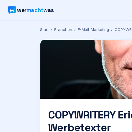
wer
macht
was
Start
›
Branchen
›
E-Mail-Marketing
›
COPYWRIT
COPYWRITERY Eri
Werbetexter