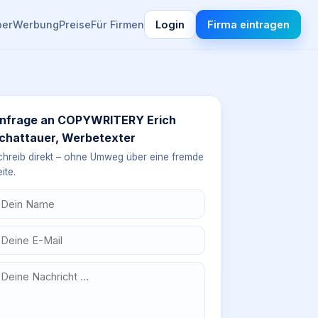
ber
Werbung
Preise
Für Firmen
Login
Firma eintragen
nfrage an
COPYWRITERY Erich
chattauer, Werbetexter
chreib direkt – ohne Umweg über eine fremde
ite.