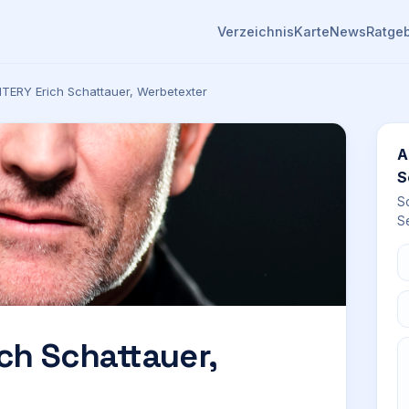
Verzeichnis
Karte
News
Ratge
ERY Erich Schattauer, Werbetexter
A
S
S
Se
ch Schattauer,