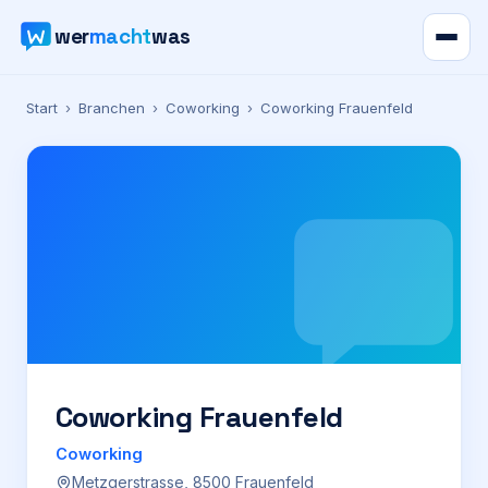
wer
macht
was
Verzeichnis
Start
›
Branchen
›
Coworking
›
Coworking Frauenfeld
Karte
News
Ratgeber
Werbung
Preise
Coworking Frauenfeld
Coworking
Für Firmen
Metzgerstrasse, 8500 Frauenfeld