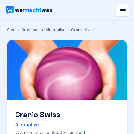
wer
macht
was
Verzeichnis
Start
›
Branchen
›
Alternative
›
Cranio Swiss
Karte
News
Ratgeber
Werbung
Preise
Cranio Swiss
Alternative
Für Firmen
Zürcherstrasse, 8500 Frauenfeld