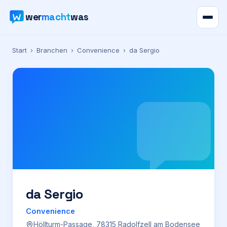
wer
macht
was
Verzeichnis
Start
›
Branchen
›
Convenience
›
da Sergio
Karte
News
Ratgeber
Werbung
Preise
da Sergio
Convenience
Für Firmen
Höllturm-Passage, 78315 Radolfzell am Bodensee