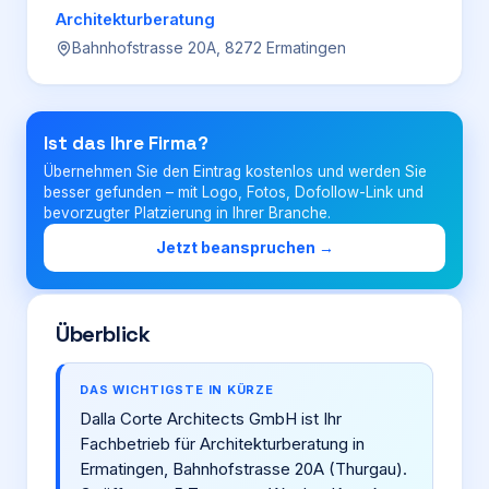
Architekturberatung
Bahnhofstrasse 20A, 8272 Ermatingen
Login
Firma eintragen
Ist das Ihre Firma?
Übernehmen Sie den Eintrag kostenlos und werden Sie
besser gefunden – mit Logo, Fotos, Dofollow-Link und
bevorzugter Platzierung in Ihrer Branche.
Jetzt beanspruchen →
Überblick
DAS WICHTIGSTE IN KÜRZE
Dalla Corte Architects GmbH ist Ihr
Fachbetrieb für Architekturberatung in
Ermatingen, Bahnhofstrasse 20A (Thurgau).