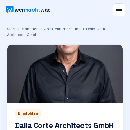
wer
macht
was
Verzeichnis
Start
›
Branchen
›
Architekturberatung
›
Dalla Corte
Architects GmbH
Karte
News
Ratgeber
Werbung
Preise
Empfohlen
Dalla Corte Architects GmbH
Für Firmen