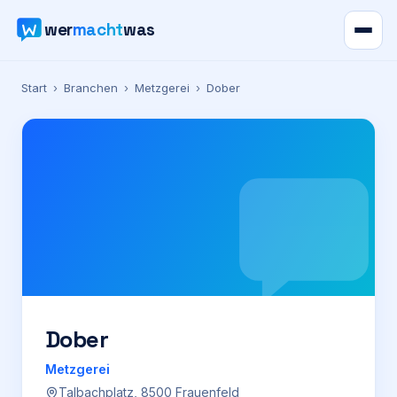
wer
macht
was
Verzeichnis
Start
›
Branchen
›
Metzgerei
›
Dober
Karte
News
Ratgeber
Werbung
Preise
Dober
Metzgerei
Für Firmen
Talbachplatz, 8500 Frauenfeld