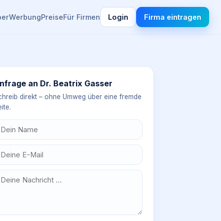
ber
Werbung
Preise
Für Firmen
Login
Firma eintragen
nfrage an
Dr. Beatrix Gasser
chreib direkt – ohne Umweg über eine fremde
ite.