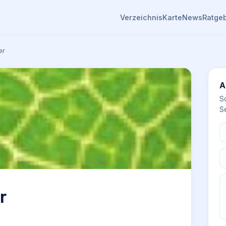
Verzeichnis
Karte
News
Ratge
er
A
S
Se
r