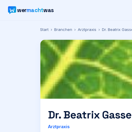
wer
macht
was
Start
›
Branchen
›
Arztpraxis
›
Dr. Beatrix Gass
Dr. Beatrix Gasse
Arztpraxis