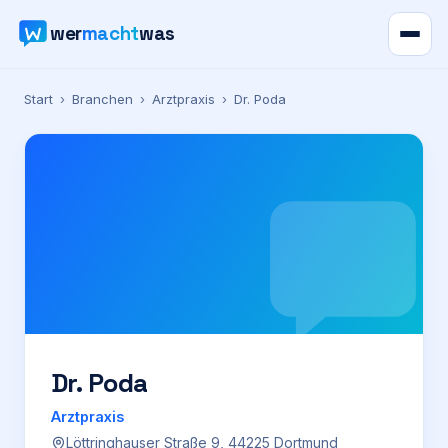
wer
macht
was
Verzeichnis
Start
›
Branchen
›
Arztpraxis
›
Dr. Poda
Karte
News
Ratgeber
Werbung
Preise
Dr. Poda
Arztpraxis
Für Firmen
Löttringhauser Straße 9, 44225 Dortmund