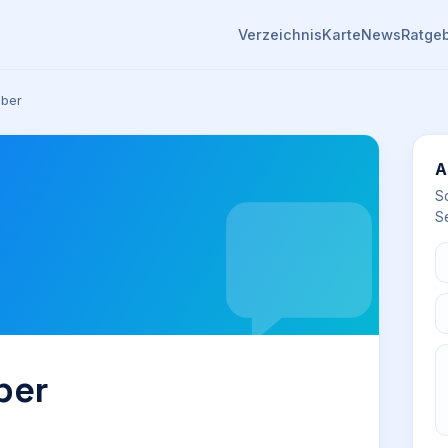
Verzeichnis
Karte
News
Ratge
uber
A
S
Se
ber