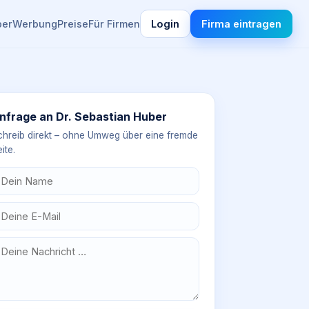
ber
Werbung
Preise
Für Firmen
Login
Firma eintragen
nfrage an
Dr. Sebastian Huber
chreib direkt – ohne Umweg über eine fremde
ite.