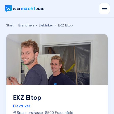
wer
macht
was
Verzeichnis
Start
›
Branchen
›
Elektriker
›
EKZ Eltop
Karte
News
Ratgeber
Werbung
Preise
EKZ Eltop
Elektriker
Für Firmen
Spannerstrasse, 8500 Frauenfeld