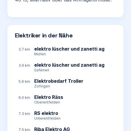
Elektriker in der Nähe
elektro lüscher und zanetti ag
3.7 km
Muhen
elektro lüscher und zanetti ag
3.9 km
Safenwil
Elektrobedarf Troller
5.6 km
Zofingen
Elektro Räss
6.0 km
Oberentfelden
RS elektro
7.3 km
Unterentfelden
Riba Elektro AG
7.5 km