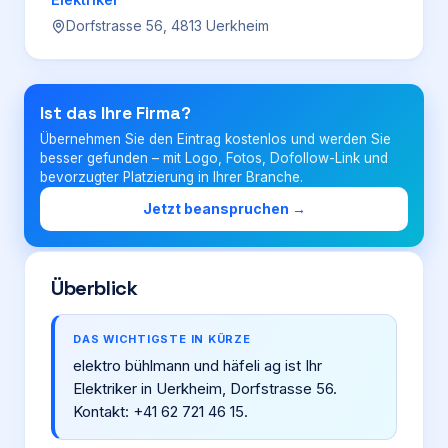
Dorfstrasse 56, 4813 Uerkheim
Login
Ist das Ihre Firma?
Firma eintragen
Übernehmen Sie den Eintrag kostenlos und werden Sie
besser gefunden – mit Logo, Fotos, Dofollow-Link und
bevorzugter Platzierung in Ihrer Branche.
Jetzt beanspruchen →
Überblick
DAS WICHTIGSTE IN KÜRZE
elektro bühlmann und häfeli ag ist Ihr
Elektriker in Uerkheim, Dorfstrasse 56.
Kontakt: +41 62 721 46 15.