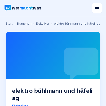
wer
macht
was
Verzeichnis
Start
›
Branchen
›
Elektriker
›
elektro bühlmann und häfeli ag
Karte
News
Ratgeber
Werbung
Preise
elektro bühlmann und häfeli
ag
Für Firmen
Elektriker