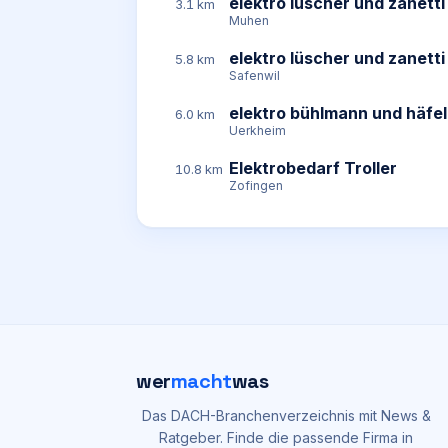
elektro lüscher und zanetti
3.1 km
Muhen
elektro lüscher und zanetti
5.8 km
Safenwil
elektro bühlmann und häfel
6.0 km
Uerkheim
Elektrobedarf Troller
10.8 km
Zofingen
wer
macht
was
Das DACH-Branchenverzeichnis mit News &
Ratgeber. Finde die passende Firma in