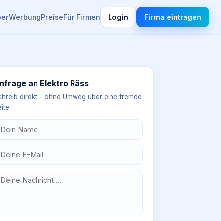
ber
Werbung
Preise
Für Firmen
Login
Firma eintragen
nfrage an
Elektro Räss
chreib direkt – ohne Umweg über eine fremde
ite.