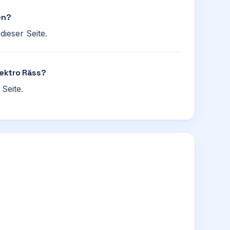
en?
ieser Seite.
lektro Räss?
Seite.