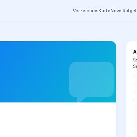
Verzeichnis
Karte
News
Ratge
A
S
Se