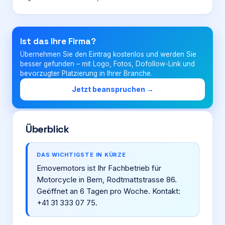
Login
Ist das Ihre Firma?
Übernehmen Sie den Eintrag kostenlos und werden Sie
Firma eintragen
besser gefunden – mit Logo, Fotos, Dofollow-Link und
bevorzugter Platzierung in Ihrer Branche.
Jetzt beanspruchen →
Überblick
DAS WICHTIGSTE IN KÜRZE
Emovemotors ist Ihr Fachbetrieb für
Motorcycle in Bern, Rodtmattstrasse 86.
Geöffnet an 6 Tagen pro Woche. Kontakt:
+41 31 333 07 75.