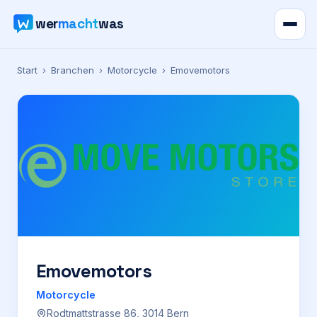
wer
macht
was
Verzeichnis
Start
›
Branchen
›
Motorcycle
›
Emovemotors
Karte
News
Ratgeber
Werbung
Preise
Emovemotors
Motorcycle
Für Firmen
Rodtmattstrasse 86, 3014 Bern