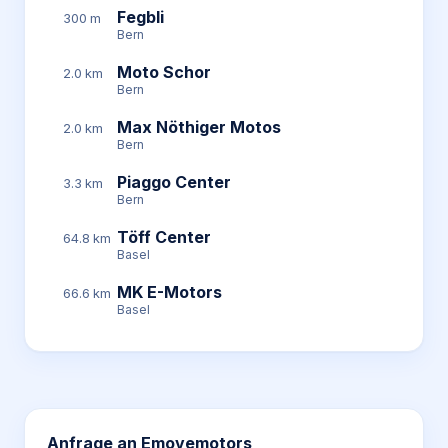
Fegbli
300 m
Bern
Moto Schor
2.0 km
Bern
Max Nöthiger Motos
2.0 km
Bern
Piaggo Center
3.3 km
Bern
Töff Center
64.8 km
Basel
MK E-Motors
66.6 km
Basel
Anfrage an
Emovemotors