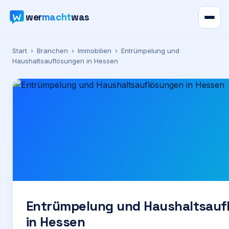
wer
macht
was
Verzeichnis
Start
›
Branchen
›
Immobilien
›
Entrümpelung und
Haushaltsauflösungen in Hessen
Karte
News
Ratgeber
Werbung
Preise
Entrümpelung und Haushaltsauf
in Hessen
Für Firmen