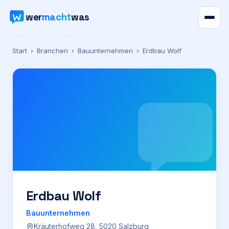
wer
macht
was
Verzeichnis
Start
›
Branchen
›
Bauunternehmen
›
Erdbau Wolf
Karte
News
Ratgeber
Werbung
Preise
Erdbau Wolf
Bauunternehmen
Für Firmen
Kräuterhofweg 28, 5020 Salzburg