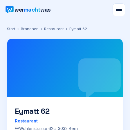
wer
macht
was
Verzeichnis
Start
›
Branchen
›
Restaurant
›
Eymatt 62
Karte
News
Ratgeber
Werbung
Preise
Eymatt 62
Restaurant
Für Firmen
Wohlenstrasse 62c, 3032 Bern