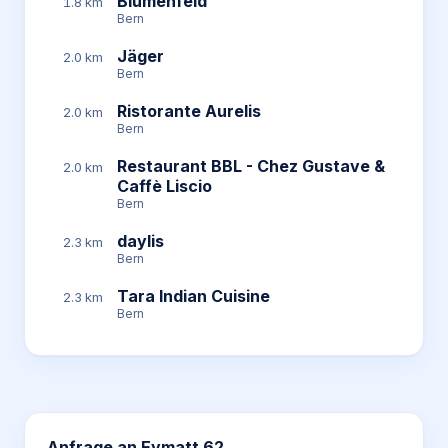
Blumenfeld
1.8 km
Bern
Jäger
2.0 km
Bern
Ristorante Aurelis
2.0 km
Bern
Restaurant BBL - Chez Gustave &
2.0 km
Caffè Liscio
Bern
daylis
2.3 km
Bern
Tara Indian Cuisine
2.3 km
Bern
Anfrage an
Eymatt 62