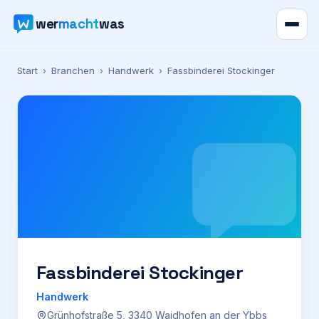
wer
macht
was
Verzeichnis
Start
›
Branchen
›
Handwerk
›
Fassbinderei Stockinger
Karte
News
Ratgeber
Werbung
Preise
Fassbinderei Stockinger
Handwerk
Für Firmen
Grünhofstraße 5, 3340 Waidhofen an der Ybbs