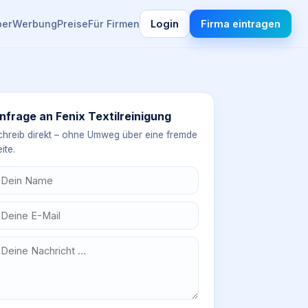
ber
Werbung
Preise
Für Firmen
Login
Firma eintragen
nfrage an
Fenix Textilreinigung
chreib direkt – ohne Umweg über eine fremde
ite.