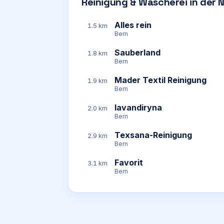
Reinigung & Wäscherei in der 
Alles rein
1.5 km
Bern
Sauberland
1.8 km
Bern
Mader Textil Reinigung
1.9 km
Bern
lavandiryna
2.0 km
Bern
Texsana-Reinigung
2.9 km
Bern
Favorit
3.1 km
Bern