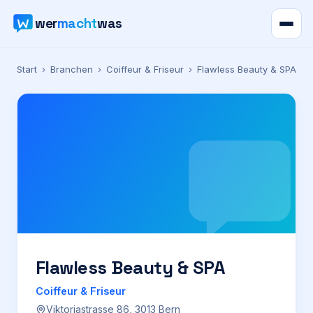
wer
macht
was
Verzeichnis
Start
›
Branchen
›
Coiffeur & Friseur
›
Flawless Beauty & SPA
Karte
News
Ratgeber
Werbung
Preise
Flawless Beauty & SPA
Coiffeur & Friseur
Für Firmen
Viktoriastrasse 86, 3013 Bern