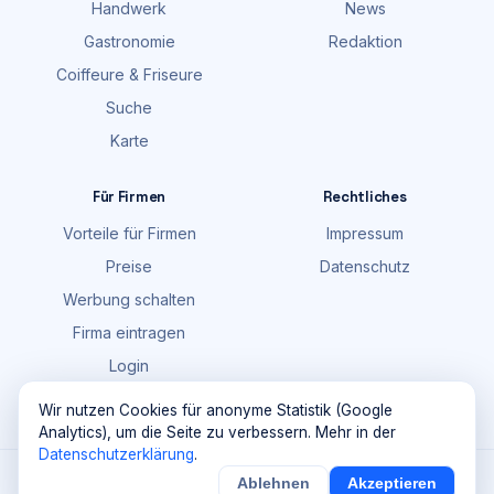
Handwerk
News
Gastronomie
Redaktion
Coiffeure & Friseure
Suche
Karte
Für Firmen
Rechtliches
Vorteile für Firmen
Impressum
Preise
Datenschutz
Werbung schalten
Firma eintragen
Login
FAQ
Wir nutzen Cookies für anonyme Statistik (Google
Analytics), um die Seite zu verbessern. Mehr in der
Datenschutzerklärung
.
©
2026
Maik Möhring Media · Ermatingen
Ablehnen
Akzeptieren
×
Noch
9
von
100
Sichern
Details