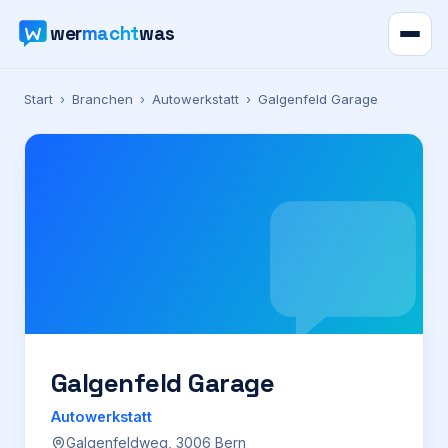
wer
macht
was
Verzeichnis
Start
›
Branchen
›
Autowerkstatt
›
Galgenfeld Garage
Karte
News
Ratgeber
Werbung
Preise
Galgenfeld Garage
Autowerkstatt
Für Firmen
Galgenfeldweg, 3006 Bern