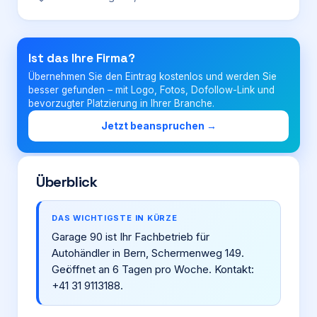
Login
Ist das Ihre Firma?
Übernehmen Sie den Eintrag kostenlos und werden Sie
Firma eintragen
besser gefunden – mit Logo, Fotos, Dofollow-Link und
bevorzugter Platzierung in Ihrer Branche.
Jetzt beanspruchen →
Überblick
DAS WICHTIGSTE IN KÜRZE
Garage 90 ist Ihr Fachbetrieb für
Autohändler in Bern, Schermenweg 149.
Geöffnet an 6 Tagen pro Woche. Kontakt:
+41 31 9113188.