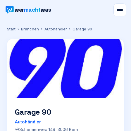
wer
macht
was
Verzeichnis
Start
›
Branchen
›
Autohändler
›
Garage 90
Karte
News
Ratgeber
Werbung
Preise
Garage 90
Autohändler
Für Firmen
Schermenweg 149, 3006 Bern