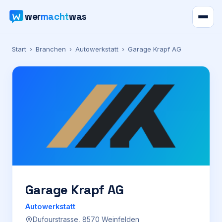
wer
macht
was
Verzeichnis
Start
›
Branchen
›
Autowerkstatt
›
Garage Krapf AG
Karte
News
Ratgeber
Werbung
Preise
Garage Krapf AG
Autowerkstatt
Für Firmen
Dufourstrasse, 8570 Weinfelden