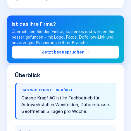
Login
Ist das Ihre Firma?
Übernehmen Sie den Eintrag kostenlos und werden Sie
Firma eintragen
besser gefunden – mit Logo, Fotos, Dofollow-Link und
bevorzugter Platzierung in Ihrer Branche.
Jetzt beanspruchen →
Überblick
DAS WICHTIGSTE IN KÜRZE
Garage Krapf AG ist Ihr Fachbetrieb für
Autowerkstatt in Weinfelden, Dufourstrasse.
Geöffnet an 5 Tagen pro Woche.