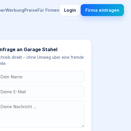
ber
Werbung
Preise
Für Firmen
Login
Firma eintragen
nfrage an
Garage Stahel
chreib direkt – ohne Umweg über eine fremde
ite.