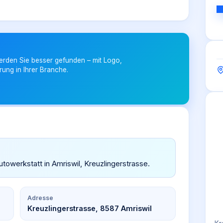
erden Sie besser gefunden – mit Logo,
rung in Ihrer Branche.
utowerkstatt in Amriswil, Kreuzlingerstrasse.
Adresse
Kreuzlingerstrasse, 8587 Amriswil