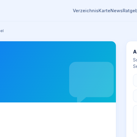
Verzeichnis
Karte
News
Ratge
el
A
S
Se