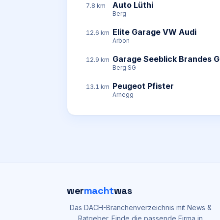
Auto Lüthi
7.8 km
Berg
Elite Garage VW Audi
12.6 km
Arbon
Garage Seeblick Brandes 
12.9 km
Berg SG
Peugeot Pfister
13.1 km
Arnegg
wer
macht
was
Das DACH-Branchenverzeichnis mit News &
Ratgeber. Finde die passende Firma in