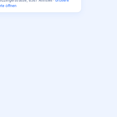
euzlingerstrasse, 8587 Amriswil
·
Größere
rte öffnen