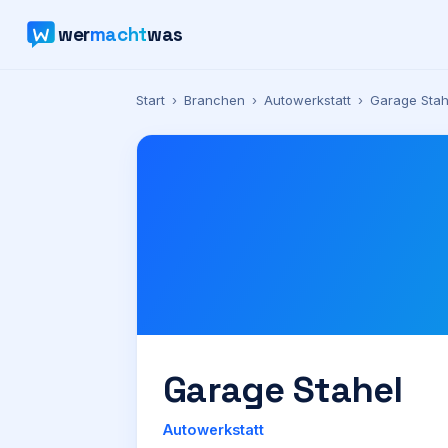
wer
macht
was
Start
›
Branchen
›
Autowerkstatt
›
Garage Stah
Garage Stahel
Autowerkstatt