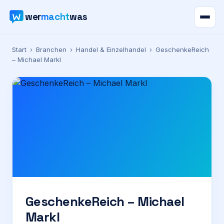
wer
macht
was
Verzeichnis
Start
›
Branchen
›
Handel & Einzelhandel
›
GeschenkeReich
– Michael Markl
Karte
News
Ratgeber
Werbung
Preise
GeschenkeReich – Michael
Markl
Für Firmen