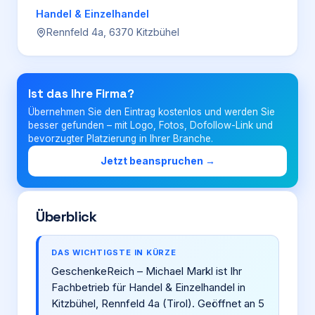
Handel & Einzelhandel
Rennfeld 4a, 6370 Kitzbühel
Login
Firma eintragen
Ist das Ihre Firma?
Übernehmen Sie den Eintrag kostenlos und werden Sie
besser gefunden – mit Logo, Fotos, Dofollow-Link und
bevorzugter Platzierung in Ihrer Branche.
Jetzt beanspruchen →
Überblick
DAS WICHTIGSTE IN KÜRZE
GeschenkeReich – Michael Markl ist Ihr
Fachbetrieb für Handel & Einzelhandel in
Kitzbühel, Rennfeld 4a (Tirol). Geöffnet an 5