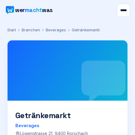
wer
macht
was
Verzeichnis
Start
›
Branchen
›
Beverages
›
Getränkemarkt
Karte
News
Ratgeber
Werbung
Preise
Getränkemarkt
Beverages
Für Firmen
Löwenstrasse 21, 9400 Rorschach