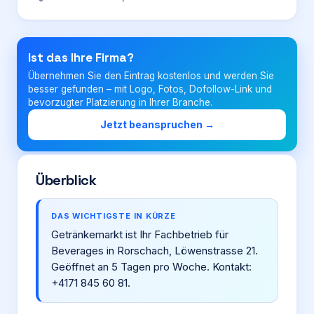
Login
Ist das Ihre Firma?
Übernehmen Sie den Eintrag kostenlos und werden Sie
Firma eintragen
besser gefunden – mit Logo, Fotos, Dofollow-Link und
bevorzugter Platzierung in Ihrer Branche.
Jetzt beanspruchen →
Überblick
DAS WICHTIGSTE IN KÜRZE
Getränkemarkt ist Ihr Fachbetrieb für
Beverages in Rorschach, Löwenstrasse 21.
Geöffnet an 5 Tagen pro Woche. Kontakt:
+4171 845 60 81.