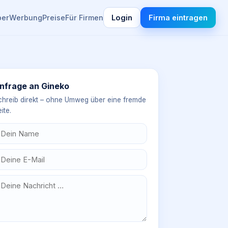
ber
Werbung
Preise
Für Firmen
Login
Firma eintragen
nfrage an
Gineko
chreib direkt – ohne Umweg über eine fremde
ite.