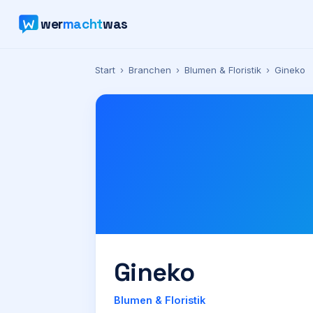
wer
macht
was
Start
›
Branchen
›
Blumen & Floristik
›
Gineko
Gineko
Blumen & Floristik