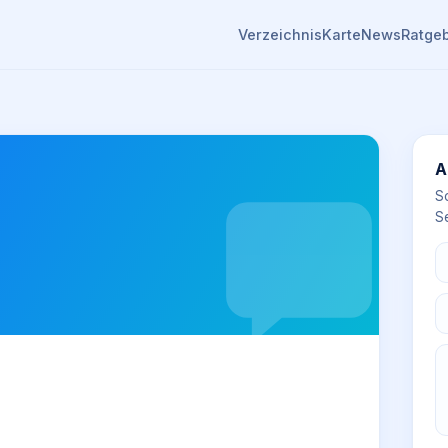
Verzeichnis
Karte
News
Ratge
A
S
Se