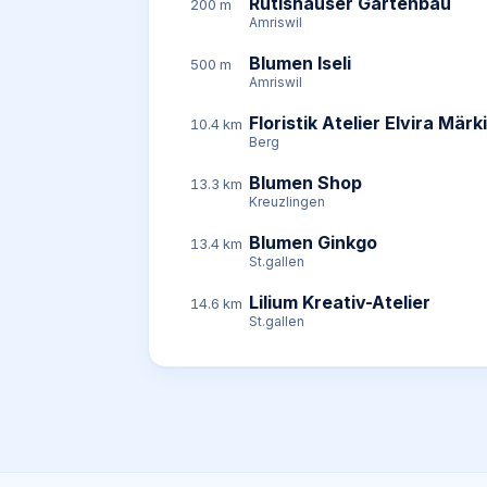
Rutishauser Gartenbau
200 m
Amriswil
Blumen Iseli
500 m
Amriswil
Floristik Atelier Elvira Märki
10.4 km
Berg
Blumen Shop
13.3 km
Kreuzlingen
Blumen Ginkgo
13.4 km
St.gallen
Lilium Kreativ-Atelier
14.6 km
St.gallen