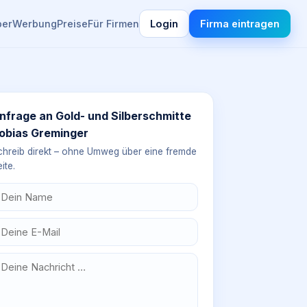
ber
Werbung
Preise
Für Firmen
Login
Firma eintragen
nfrage an
Gold- und Silberschmitte
obias Greminger
chreib direkt – ohne Umweg über eine fremde
ite.