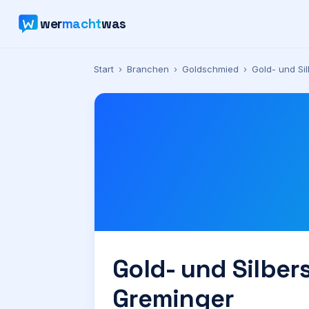
wer
macht
was
Start
›
Branchen
›
Goldschmied
›
Gold- und Si
Gold- und Silber
Greminger