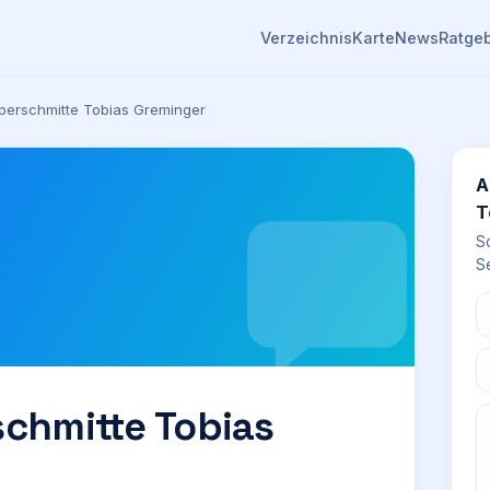
Verzeichnis
Karte
News
Ratge
lberschmitte Tobias Greminger
A
T
S
Se
schmitte Tobias