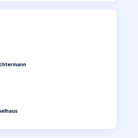
ochtermann
helhaus