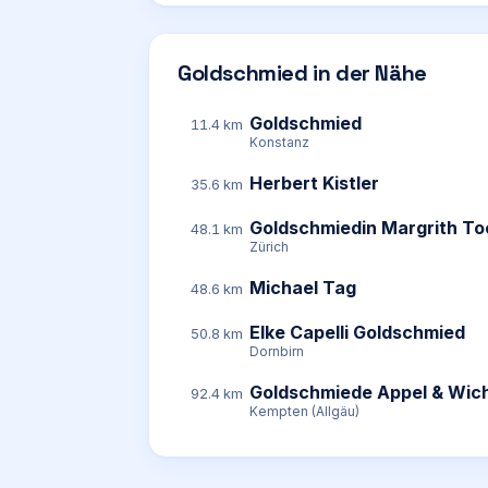
Goldschmied in der Nähe
Goldschmied
11.4 km
Konstanz
Herbert Kistler
35.6 km
Goldschmiedin Margrith T
48.1 km
Zürich
Michael Tag
48.6 km
Elke Capelli Goldschmied
50.8 km
Dornbirn
Goldschmiede Appel & Wic
92.4 km
Kempten (Allgäu)