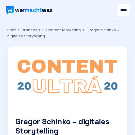
wer
macht
was
Verzeichnis
Start
›
Branchen
›
Content Marketing
›
Gregor Schinko –
digitales Storytelling
Karte
News
Ratgeber
Werbung
Preise
Gregor Schinko – digitales
Storytelling
Für Firmen