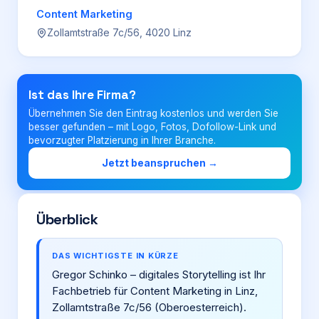
Content Marketing
Zollamtstraße 7c/56, 4020 Linz
Login
Firma eintragen
Ist das Ihre Firma?
Übernehmen Sie den Eintrag kostenlos und werden Sie
besser gefunden – mit Logo, Fotos, Dofollow-Link und
bevorzugter Platzierung in Ihrer Branche.
Jetzt beanspruchen →
Überblick
DAS WICHTIGSTE IN KÜRZE
Gregor Schinko – digitales Storytelling ist Ihr
Fachbetrieb für Content Marketing in Linz,
Zollamtstraße 7c/56 (Oberoesterreich).