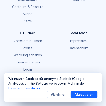
Coiffeure & Friseure
Suche
Karte
Für Firmen
Rechtliches
Vorteile für Firmen
Impressum
Preise
Datenschutz
Werbung schalten
Firma eintragen
Login
FAQ
Wir nutzen Cookies für anonyme Statistik (Google
Analytics), um die Seite zu verbessern. Mehr in der
Datenschutzerklärung
.
©
2026
Maik Möhring Media · Ermatingen
Ablehnen
Akzeptieren
×
Noch
9
von
100
Sichern
Details
Firmendaten teils © OpenStreetMap-Mitwirkende (ODbL)