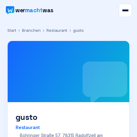
wer
macht
was
Verzeichnis
Start
›
Branchen
›
Restaurant
›
gusto
Karte
News
Ratgeber
Werbung
Preise
gusto
Restaurant
Für Firmen
Böhringer Straße 57, 78315 Radolfzell am