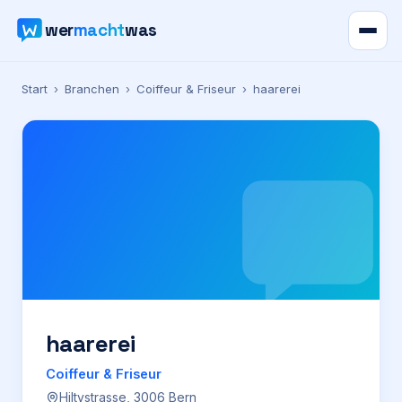
wer
macht
was
Verzeichnis
Start
›
Branchen
›
Coiffeur & Friseur
›
haarerei
Karte
News
Ratgeber
Werbung
Preise
haarerei
Coiffeur & Friseur
Für Firmen
Hiltystrasse, 3006 Bern