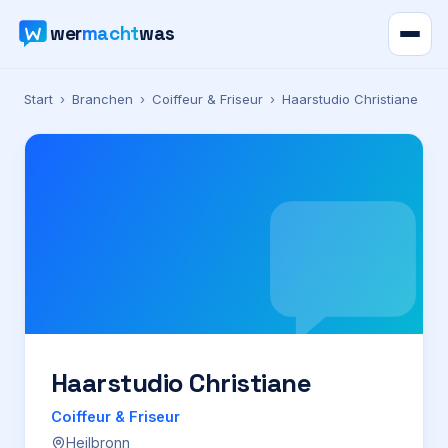
wer
macht
was
Verzeichnis
Start
›
Branchen
›
Coiffeur & Friseur
›
Haarstudio Christiane
Karte
News
Ratgeber
Werbung
Preise
Haarstudio Christiane
Coiffeur & Friseur
Für Firmen
Heilbronn