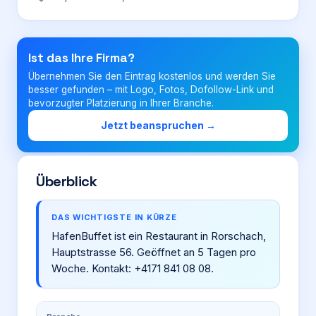
Login
Ist das Ihre Firma?
Übernehmen Sie den Eintrag kostenlos und werden Sie
Firma eintragen
besser gefunden – mit Logo, Fotos, Dofollow-Link und
bevorzugter Platzierung in Ihrer Branche.
Jetzt beanspruchen →
Überblick
DAS WICHTIGSTE IN KÜRZE
HafenBuffet ist ein Restaurant in Rorschach,
Hauptstrasse 56. Geöffnet an 5 Tagen pro
Woche. Kontakt: +4171 841 08 08.