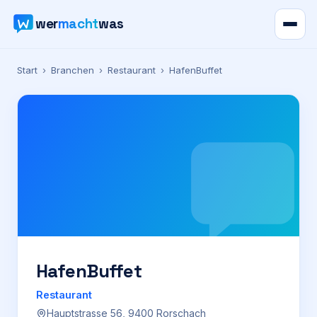
wer
macht
was
Verzeichnis
Start
›
Branchen
›
Restaurant
›
HafenBuffet
Karte
News
Ratgeber
Werbung
Preise
HafenBuffet
Restaurant
Für Firmen
Hauptstrasse 56, 9400 Rorschach