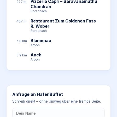
Pizzeria Capri – Saravanamuthu
277 m
Chandran
Rorschach
Restaurant Zum Goldenen Fass
467 m
R. Wober
Rorschach
Blumenau
5.8 km
Arbon
Aach
5.9 km
Arbon
Anfrage an
HafenBuffet
Schreib direkt – ohne Umweg über eine fremde Seite.