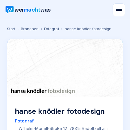
wer
macht
was
Verzeichnis
Start
›
Branchen
›
Fotograf
›
hanse knödler fotodesign
Karte
News
Ratgeber
Werbung
Preise
hanse knödler fotodesign
Fotograf
Für Firmen
Wilhelm-Moriell-Straße 12, 78315 Radolfzell am