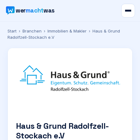
wer
macht
was
Verzeichnis
Start
›
Branchen
›
Immobilien & Makler
›
Haus & Grund
Radolfzell-Stockach e.V
Karte
News
Ratgeber
Werbung
Preise
Haus & Grund Radolfzell-
Stockach e.V
Für Firmen