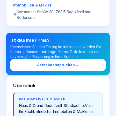
Immobilien & Makler
Konstanzer Straße 39, 78315 Radolfzell am
Login
Bodensee
Firma eintragen
Ist das Ihre Firma?
Übernehmen Sie den Eintrag kostenlos und werden Sie
besser gefunden – mit Logo, Fotos, Dofollow-Link und
bevorzugter Platzierung in Ihrer Branche.
Jetzt beanspruchen →
Überblick
DAS WICHTIGSTE IN KÜRZE
Haus & Grund Radolfzell-Stockach e.V ist
Ihr Fachbetrieb für Immobilien & Makler in