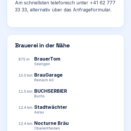
Am schnellsten telefonisch unter +41 62 777
33 33, alternativ über das Anfrageformular.
Brauerei in der Nähe
BrauerTom
875 m
Seengen
BrauGarage
10.0 km
Reinach AG
BUCHSERBIER
11.5 km
Buchs
Stadtwächter
12.4 km
Aarau
Nocturne Bräu
12.4 km
Oberentfelden