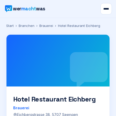
wer
macht
was
Verzeichnis
Start
›
Branchen
›
Brauerei
›
Hotel Restaurant Eichberg
Karte
News
Ratgeber
Werbung
Preise
Hotel Restaurant Eichberg
Brauerei
Für Firmen
Eichbergstrasse 38, 5707 Seengen