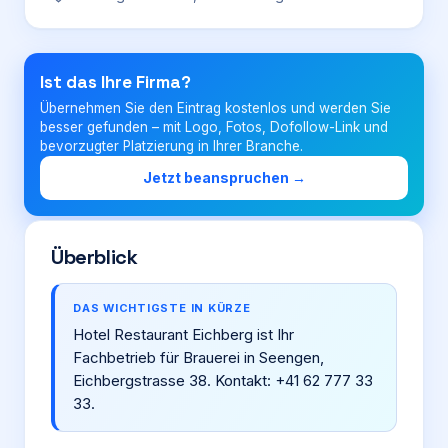
Login
Ist das Ihre Firma?
Übernehmen Sie den Eintrag kostenlos und werden Sie
Firma eintragen
besser gefunden – mit Logo, Fotos, Dofollow-Link und
bevorzugter Platzierung in Ihrer Branche.
Jetzt beanspruchen →
Überblick
DAS WICHTIGSTE IN KÜRZE
Hotel Restaurant Eichberg ist Ihr
Fachbetrieb für Brauerei in Seengen,
Eichbergstrasse 38. Kontakt: +41 62 777 33
33.