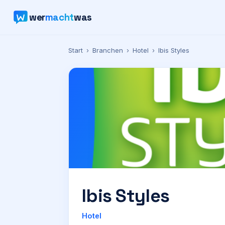
wer
macht
was
Start
›
Branchen
›
Hotel
›
Ibis Styles
Ibis Styles
Hotel