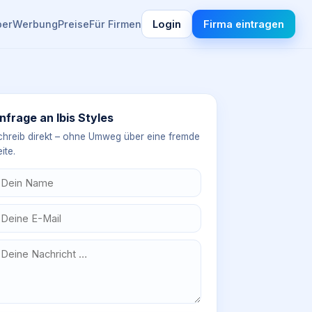
ber
Werbung
Preise
Für Firmen
Login
Firma eintragen
nfrage an
Ibis Styles
chreib direkt – ohne Umweg über eine fremde
ite.