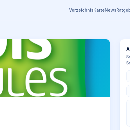
Verzeichnis
Karte
News
Ratge
A
S
Se